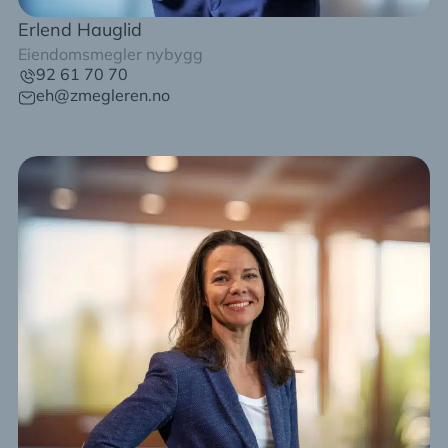
Erlend Hauglid
Eiendomsmegler nybygg
92 61 70 70
eh@zmegleren.no