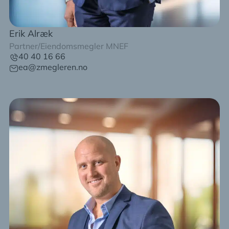
Erik Alræk
Partner/Eiendomsmegler MNEF
40 40 16 66
ea@zmegleren.no