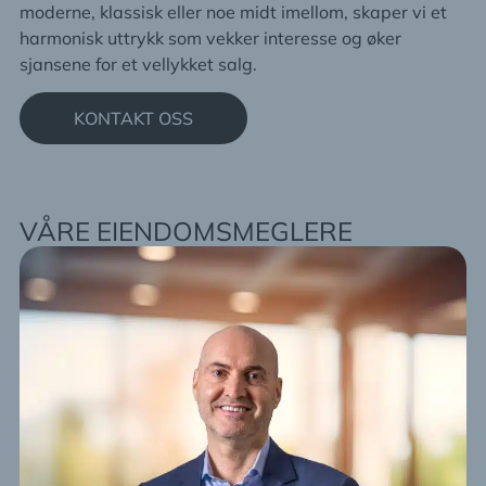
moderne, klassisk eller noe midt imellom, skaper vi et
harmonisk uttrykk som vekker interesse og øker
sjansene for et vellykket salg.
KONTAKT OSS
VÅRE EIENDOMSMEGLERE