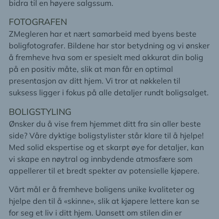
bidra til en høyere salgssum.
FOTOGRAFEN
ZMegleren har et nært samarbeid med byens beste
boligfotografer. Bildene har stor betydning og vi ønsker
å fremheve hva som er spesielt med akkurat din bolig
på en positiv måte, slik at man får en optimal
presentasjon av ditt hjem. Vi tror at nøkkelen til
suksess ligger i fokus på alle detaljer rundt boligsalget.
BOLIGSTYLING
Ønsker du å vise frem hjemmet ditt fra sin aller beste
side? Våre dyktige boligstylister står klare til å hjelpe!
Med solid ekspertise og et skarpt øye for detaljer, kan
vi skape en nøytral og innbydende atmosfære som
appellerer til et bredt spekter av potensielle kjøpere.
Vårt mål er å fremheve boligens unike kvaliteter og
hjelpe den til å «skinne», slik at kjøpere lettere kan se
for seg et liv i ditt hjem. Uansett om stilen din er