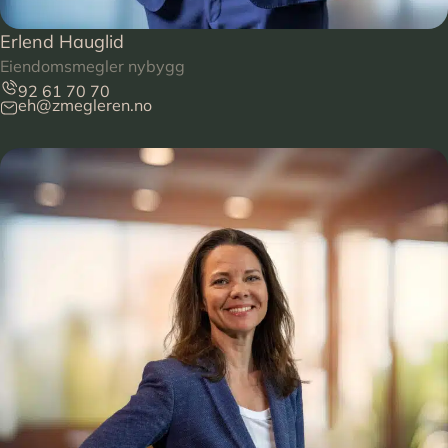
Erlend Hauglid
Eiendomsmegler nybygg
92 61 70 70
eh@zmegleren.no