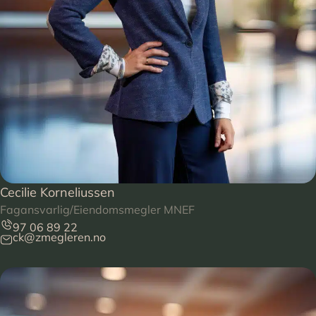
Cecilie Korneliussen
Fagansvarlig/Eiendomsmegler MNEF
97 06 89 22
ck@zmegleren.no