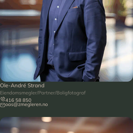
Ole-André Strand
Eiendomsmegler/Partner/Boligfotograf
416 58 850
oas@zmegleren.no