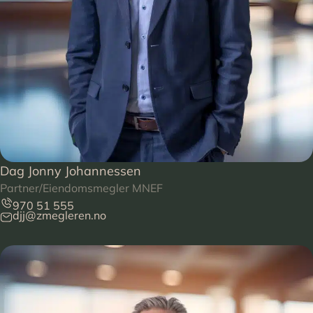
Dag Jonny Johannessen
Partner/Eiendomsmegler MNEF
970 51 555
djj@zmegleren.no