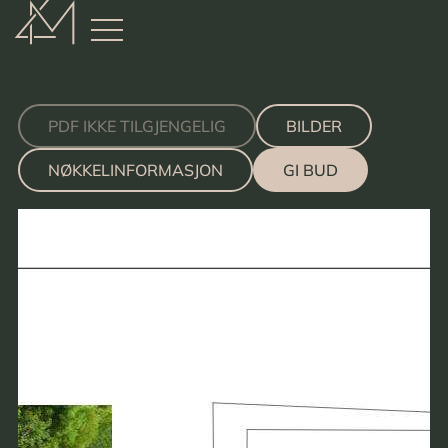
:
PDF IKKE TILGJENGELIG
BILDER
NØKKELINFORMASJON
GI BUD