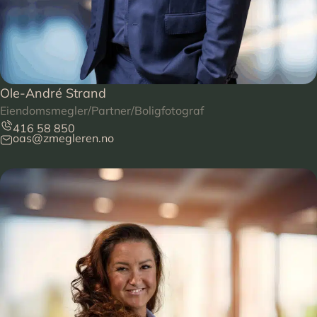
Ole-André Strand
Eiendomsmegler/Partner/Boligfotograf
416 58 850
oas@zmegleren.no