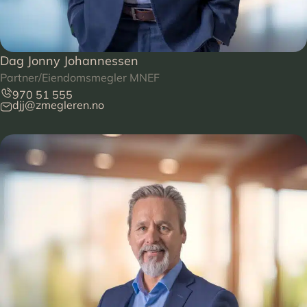
Dag Jonny Johannessen
Partner/Eiendomsmegler MNEF
970 51 555
djj@zmegleren.no