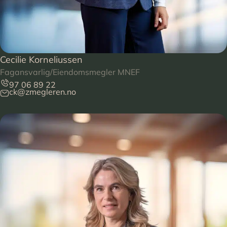
Cecilie Korneliussen
Fagansvarlig/Eiendomsmegler MNEF
97 06 89 22
ck@zmegleren.no