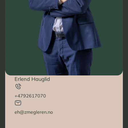
Erlend Hauglid
+4792617070
eh@zmegleren.no