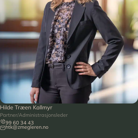
Hilde Træen Kallmyr
Partner/Administrasjonsleder
99 60 34 43
htk@zmegleren.no