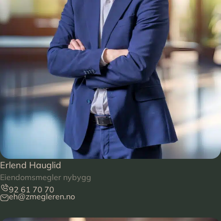
Erlend Hauglid
Eiendomsmegler nybygg
92 61 70 70
eh@zmegleren.no