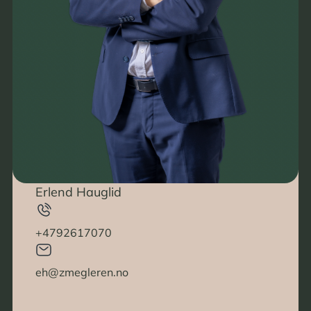
Erlend Hauglid
+4792617070
eh@zmegleren.no