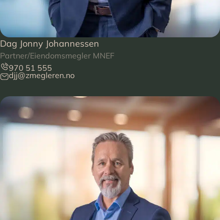
Dag Jonny Johannessen
Partner/Eiendomsmegler MNEF
970 51 555
djj@zmegleren.no