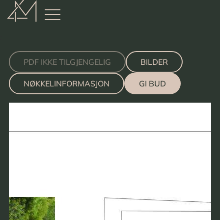
:
PDF IKKE TILGJENGELIG
BILDER
NØKKELINFORMASJON
GI BUD