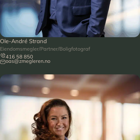
Ole-André Strand
Eiendomsmegler/Partner/Boligfotograf
416 58 850
oas@zmegleren.no