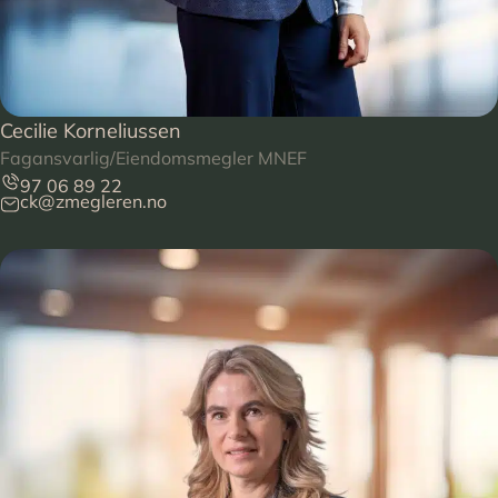
Cecilie Korneliussen
Fagansvarlig/Eiendomsmegler MNEF
97 06 89 22
ck@zmegleren.no