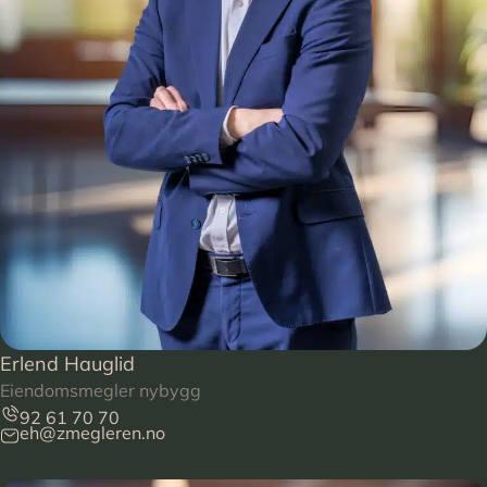
Erlend Hauglid
Eiendomsmegler nybygg
92 61 70 70
eh@zmegleren.no