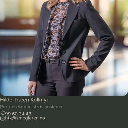
Hilde Træen Kallmyr
Partner/Administrasjonsleder
99 60 34 43
htk@zmegleren.no