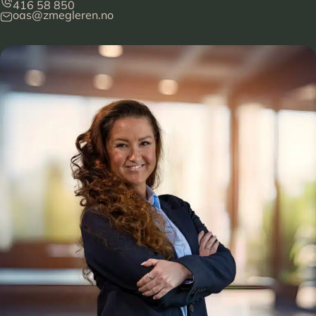
416 58 850
oas@zmegleren.no