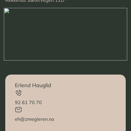
Rekkehus Sætervegen 12D
Erlend Hauglid
92 61 70 70
eh@zmegleren.no