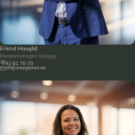
Erlend Hauglid
Eiendomsmegler nybygg
92 61 70 70
eh@zmegleren.no