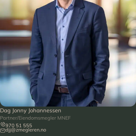
Dag Jonny Johannessen
Partner/Eiendomsmegler MNEF
970 51 555
djj@zmegleren.no