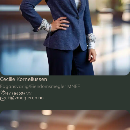
Cecilie Korneliussen
Fagansvarlig/Eiendomsmegler MNEF
97 06 89 22
ck@zmegleren.no