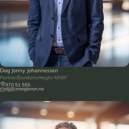
Dag Jonny Johannessen
Partner/Eiendomsmegler MNEF
970 51 555
djj@zmegleren.no