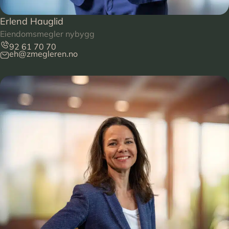
Erlend Hauglid
Eiendomsmegler nybygg
92 61 70 70
eh@zmegleren.no