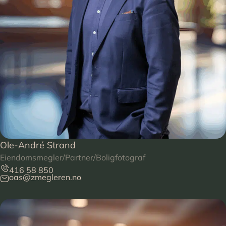
Ole-André Strand
Eiendomsmegler/Partner/Boligfotograf
416 58 850
oas@zmegleren.no