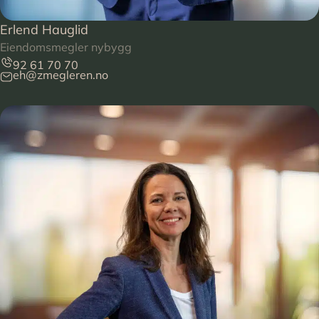
Erlend Hauglid
Eiendomsmegler nybygg
92 61 70 70
eh@zmegleren.no