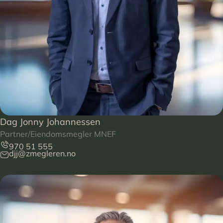
Dag Jonny Johannessen
Partner/Eiendomsmegler MNEF
970 51 555
djj@zmegleren.no