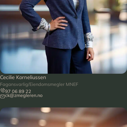
Cecilie Korneliussen
Fagansvarlig/Eiendomsmegler MNEF
97 06 89 22
ck@zmegleren.no