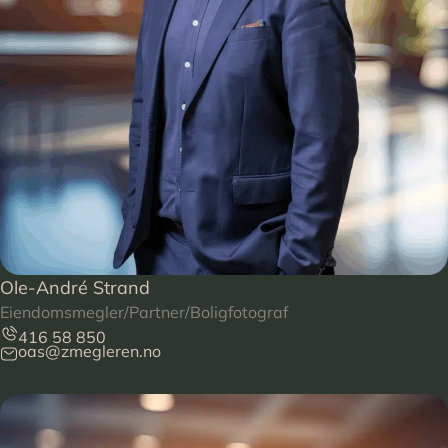
Ole-André Strand
Eiendomsmegler/Partner/Boligfotograf
416 58 850
oas@zmegleren.no