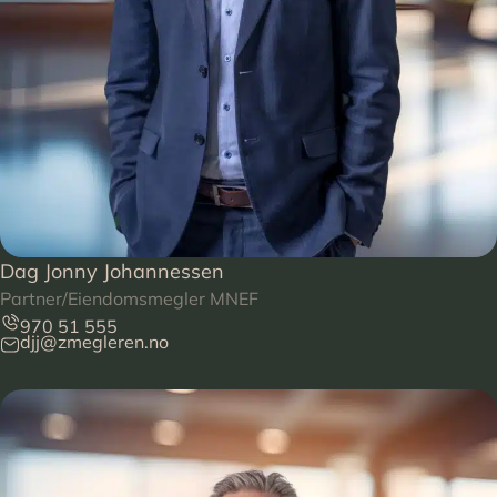
Dag Jonny Johannessen
Partner/Eiendomsmegler MNEF
970 51 555
djj@zmegleren.no