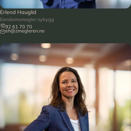
Erlend Hauglid
Eiendomsmegler nybygg
92 61 70 70
eh@zmegleren.no