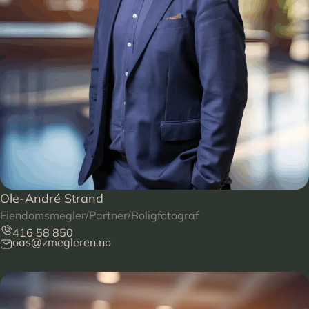
Ole-André Strand
Eiendomsmegler/Partner/Boligfotograf
416 58 850
oas@zmegleren.no