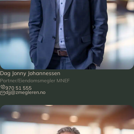
Dag Jonny Johannessen
Partner/Eiendomsmegler MNEF
970 51 555
djj@zmegleren.no