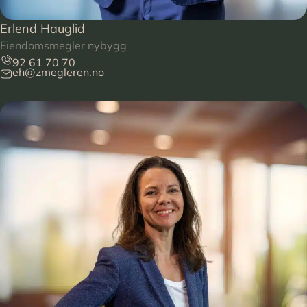
Erlend Hauglid
Eiendomsmegler nybygg
92 61 70 70
eh@zmegleren.no