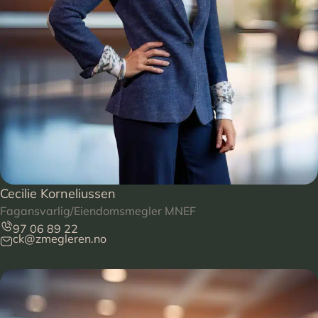
Cecilie Korneliussen
Fagansvarlig/Eiendomsmegler MNEF
97 06 89 22
ck@zmegleren.no