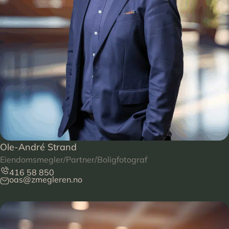
Ole-André Strand
Eiendomsmegler/Partner/Boligfotograf
416 58 850
oas@zmegleren.no