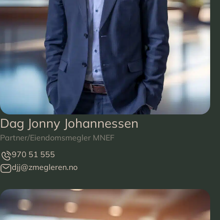
Dag Jonny Johannessen
Partner/Eiendomsmegler MNEF
970 51 555
djj@zmegleren.no