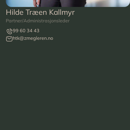
Hilde Træen Kallmyr
Partner/Administrasjonsleder
99 60 34 43
htk@zmegleren.no