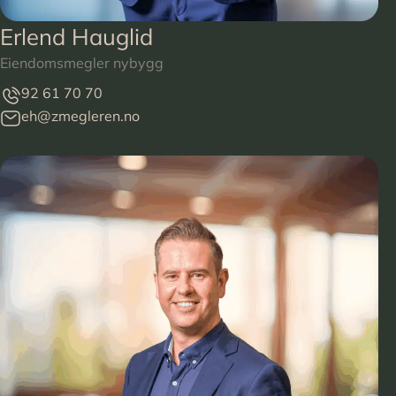
Erlend Hauglid
Eiendomsmegler nybygg
92 61 70 70
eh@zmegleren.no