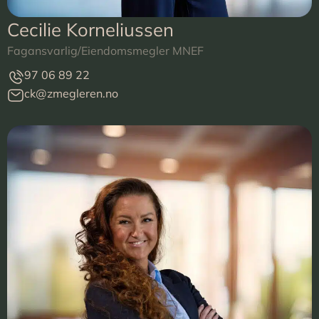
Cecilie Korneliussen
Fagansvarlig/Eiendomsmegler MNEF
97 06 89 22
ck@zmegleren.no