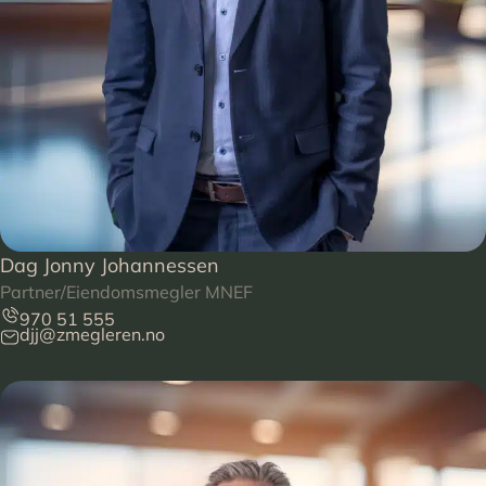
Dag Jonny Johannessen
Partner/Eiendomsmegler MNEF
970 51 555
djj@zmegleren.no