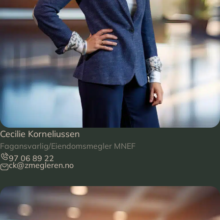
Cecilie Korneliussen
Fagansvarlig/Eiendomsmegler MNEF
97 06 89 22
ck@zmegleren.no