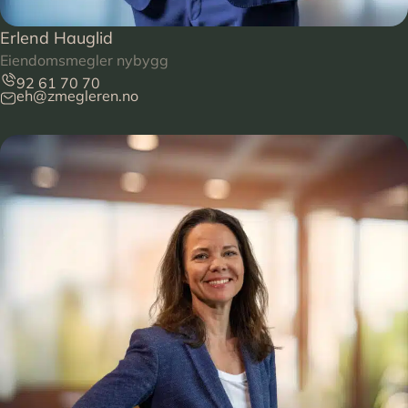
Erlend Hauglid
Eiendomsmegler nybygg
92 61 70 70
eh@zmegleren.no