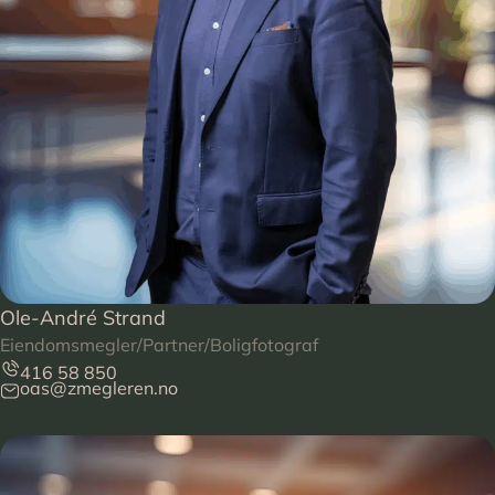
Ole-André Strand
Eiendomsmegler/Partner/Boligfotograf
416 58 850
oas@zmegleren.no