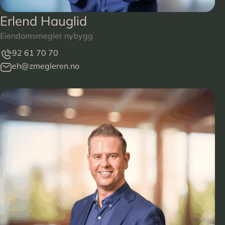
Erlend Hauglid
Eiendomsmegler nybygg
92 61 70 70
eh@zmegleren.no