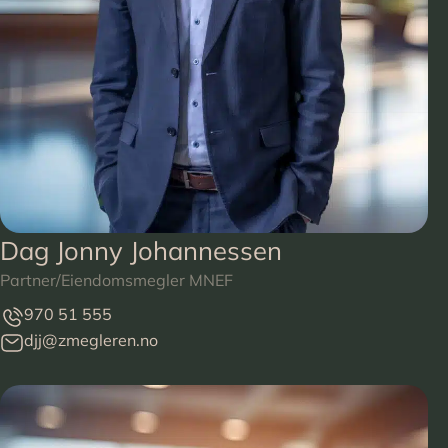
Dag Jonny Johannessen
Partner/Eiendomsmegler MNEF
970 51 555
djj@zmegleren.no