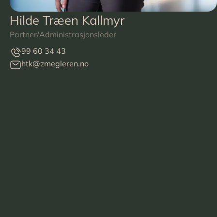
Hilde Træen Kallmyr
Partner/Administrasjonsleder
99 60 34 43
htk@zmegleren.no