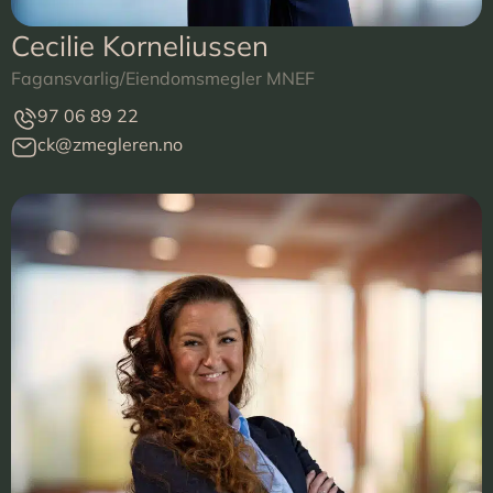
Cecilie Korneliussen
Fagansvarlig/Eiendomsmegler MNEF
97 06 89 22
ck@zmegleren.no