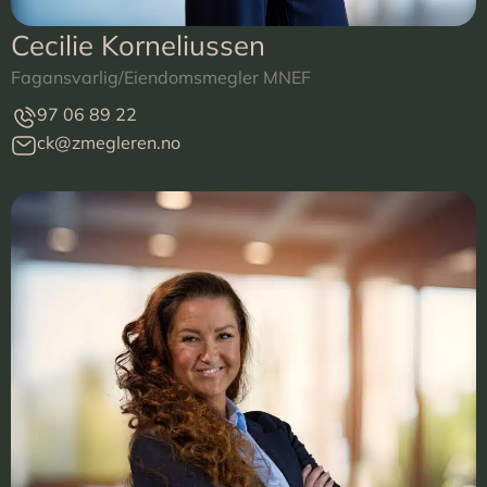
Cecilie Korneliussen
Fagansvarlig/Eiendomsmegler MNEF
97 06 89 22
ck@zmegleren.no