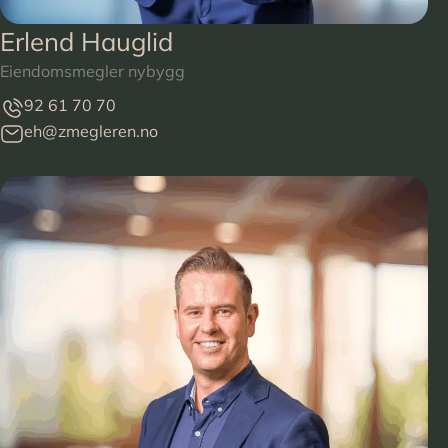
Erlend Hauglid
Eiendomsmegler nybygg
92 61 70 70
eh@zmegleren.no