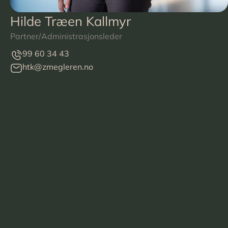
Hilde Træen Kallmyr
Partner/Administrasjonsleder
99 60 34 43
htk@zmegleren.no