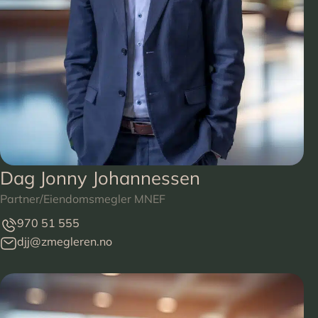
Dag Jonny Johannessen
Partner/Eiendomsmegler MNEF
970 51 555
djj@zmegleren.no