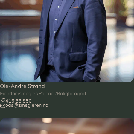
Ole-André Strand
Eiendomsmegler/Partner/Boligfotograf
416 58 850
oas@zmegleren.no