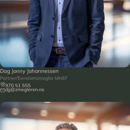
Dag Jonny Johannessen
Partner/Eiendomsmegler MNEF
970 51 555
djj@zmegleren.no