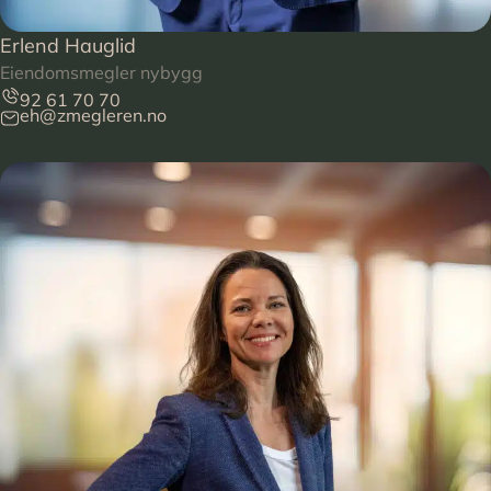
Erlend Hauglid
Eiendomsmegler nybygg
92 61 70 70
eh@zmegleren.no