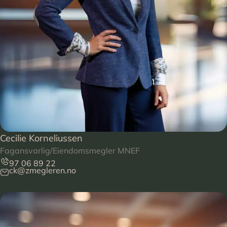
Cecilie Korneliussen
Fagansvarlig/Eiendomsmegler MNEF
97 06 89 22
ck@zmegleren.no