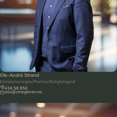
Ole-André Strand
Eiendomsmegler/Partner/Boligfotograf
416 58 850
oas@zmegleren.no