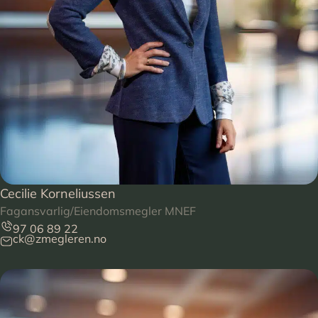
Cecilie Korneliussen
Fagansvarlig/Eiendomsmegler MNEF
97 06 89 22
ck@zmegleren.no