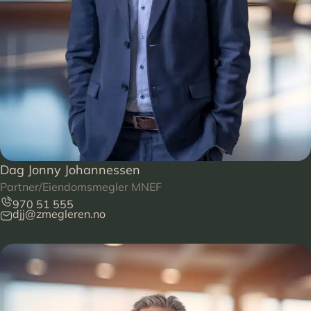
Dag Jonny Johannessen
Partner/Eiendomsmegler MNEF
970 51 555
djj@zmegleren.no