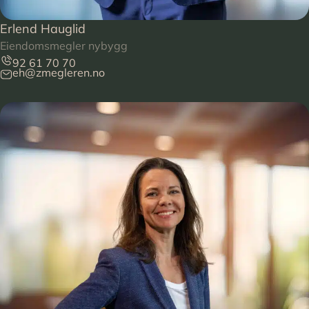
Erlend Hauglid
Eiendomsmegler nybygg
92 61 70 70
eh@zmegleren.no