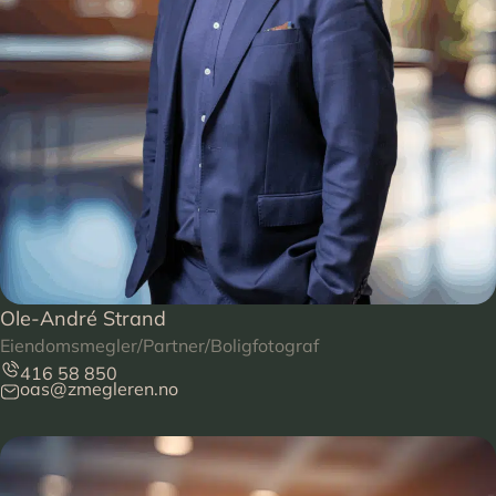
Ole-André Strand
Eiendomsmegler/Partner/Boligfotograf
416 58 850
oas@zmegleren.no