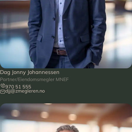
Dag Jonny Johannessen
Partner/Eiendomsmegler MNEF
970 51 555
djj@zmegleren.no