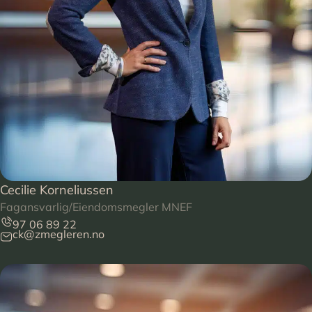
Cecilie Korneliussen
Fagansvarlig/Eiendomsmegler MNEF
97 06 89 22
ck@zmegleren.no