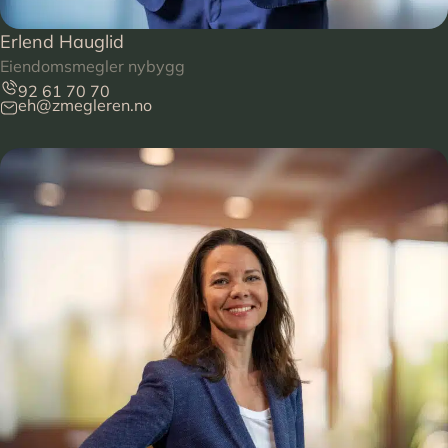
Erlend Hauglid
Eiendomsmegler nybygg
92 61 70 70
eh@zmegleren.no