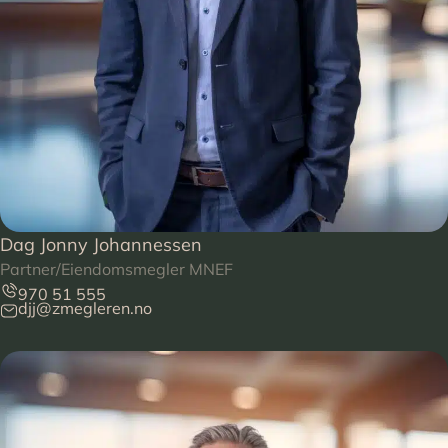
Dag Jonny Johannessen
Partner/Eiendomsmegler MNEF
970 51 555
djj@zmegleren.no