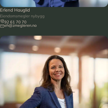
Erlend Hauglid
Eiendomsmegler nybygg
92 61 70 70
eh@zmegleren.no