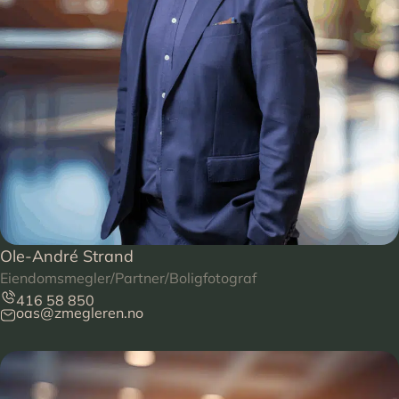
Ole-André Strand
Eiendomsmegler/Partner/Boligfotograf
416 58 850
oas@zmegleren.no