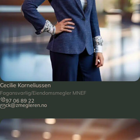
Cecilie Korneliussen
Fagansvarlig/Eiendomsmegler MNEF
97 06 89 22
ck@zmegleren.no