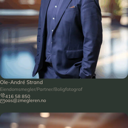
Ole-André Strand
Eiendomsmegler/Partner/Boligfotograf
416 58 850
oas@zmegleren.no