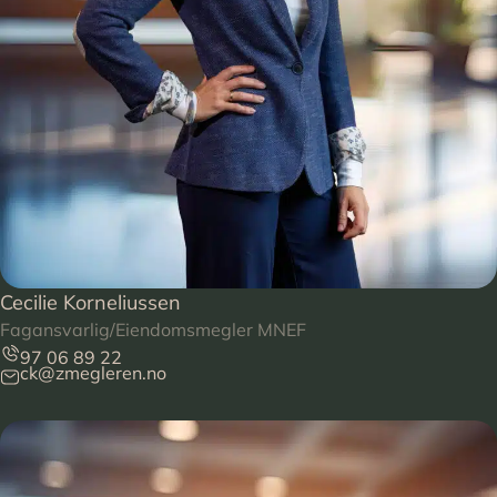
Cecilie Korneliussen
Fagansvarlig/Eiendomsmegler MNEF
97 06 89 22
ck@zmegleren.no