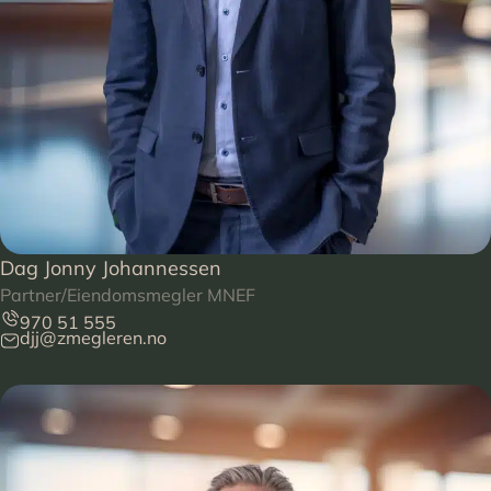
Dag Jonny Johannessen
Partner/Eiendomsmegler MNEF
970 51 555
djj@zmegleren.no