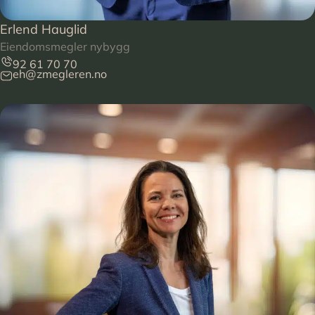
Erlend Hauglid
Eiendomsmegler nybygg
92 61 70 70
eh@zmegleren.no