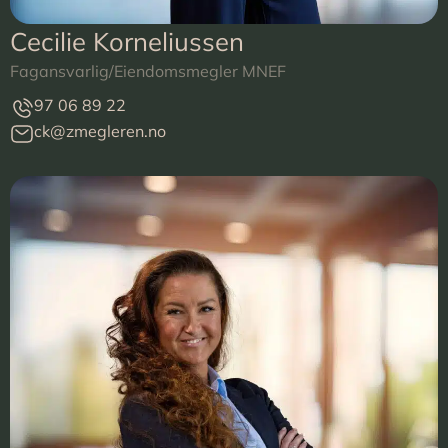
Cecilie Korneliussen
Fagansvarlig/Eiendomsmegler MNEF
97 06 89 22
ck@zmegleren.no