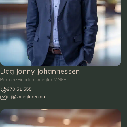
Dag Jonny Johannessen
Partner/Eiendomsmegler MNEF
970 51 555
djj@zmegleren.no