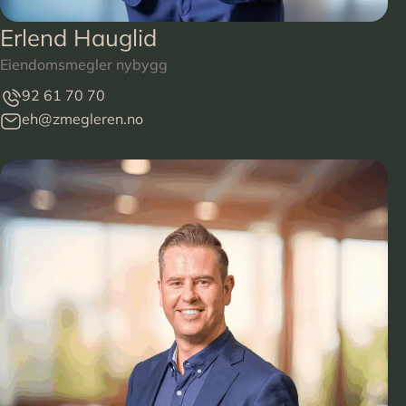
Erlend Hauglid
Eiendomsmegler nybygg
92 61 70 70
eh@zmegleren.no