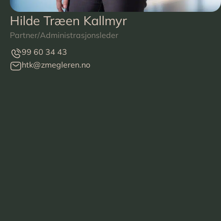
Hilde Træen Kallmyr
Partner/Administrasjonsleder
99 60 34 43
htk@zmegleren.no