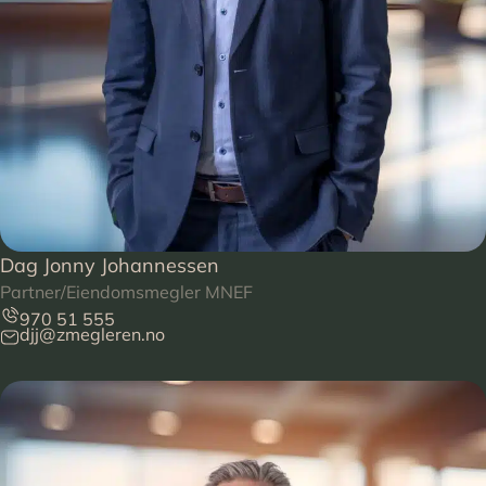
Dag Jonny Johannessen
Partner/Eiendomsmegler MNEF
970 51 555
djj@zmegleren.no