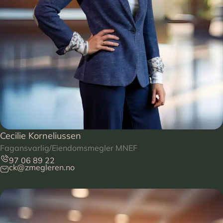
Cecilie Korneliussen
Fagansvarlig/Eiendomsmegler MNEF
97 06 89 22
ck@zmegleren.no