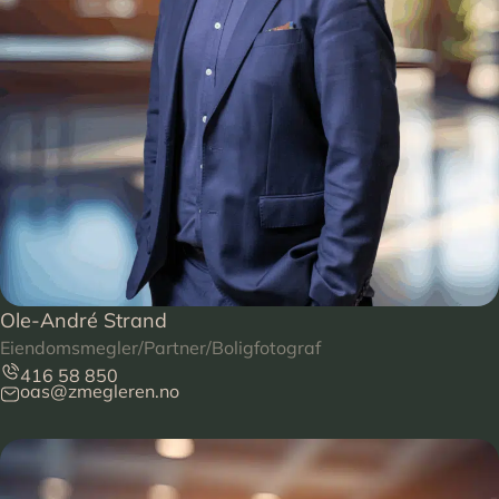
Ole-André Strand
Eiendomsmegler/Partner/Boligfotograf
416 58 850
oas@zmegleren.no