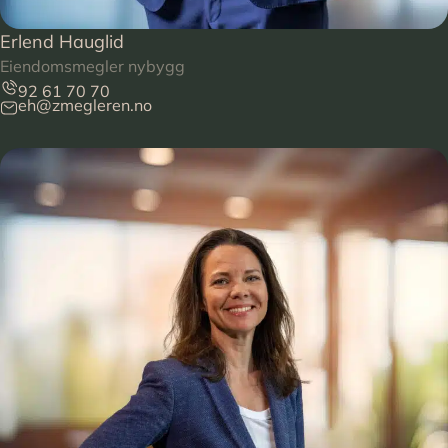
Erlend Hauglid
Eiendomsmegler nybygg
92 61 70 70
eh@zmegleren.no