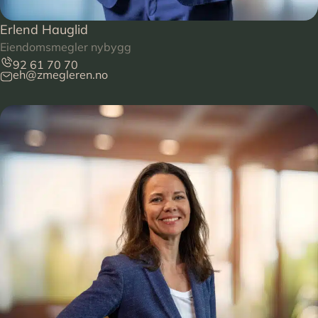
Erlend Hauglid
Eiendomsmegler nybygg
92 61 70 70
eh@zmegleren.no