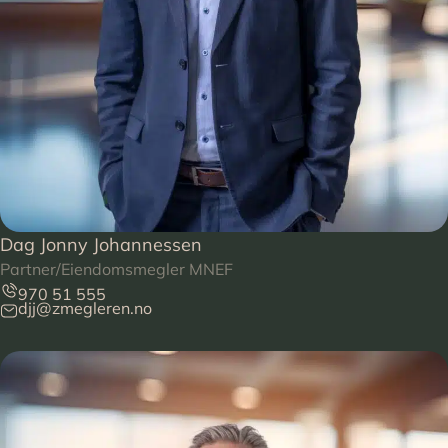
Dag Jonny Johannessen
Partner/Eiendomsmegler MNEF
970 51 555
djj@zmegleren.no