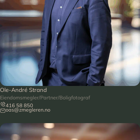
Ole-André Strand
Eiendomsmegler/Partner/Boligfotograf
416 58 850
oas@zmegleren.no