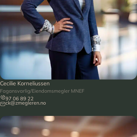
Cecilie Korneliussen
Fagansvarlig/Eiendomsmegler MNEF
97 06 89 22
ck@zmegleren.no