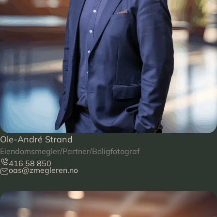
Ole-André Strand
Eiendomsmegler/Partner/Boligfotograf
416 58 850
oas@zmegleren.no