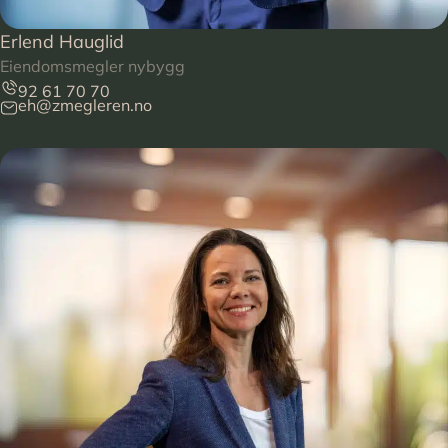
Erlend Hauglid
Eiendomsmegler nybygg
92 61 70 70
eh@zmegleren.no