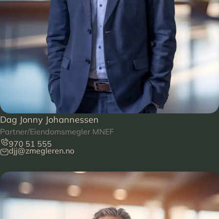
Dag Jonny Johannessen
Partner/Eiendomsmegler MNEF
970 51 555
djj@zmegleren.no