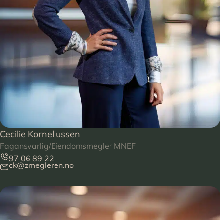
Cecilie Korneliussen
Fagansvarlig/Eiendomsmegler MNEF
97 06 89 22
ck@zmegleren.no