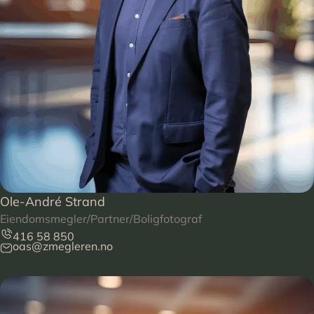
Ole-André Strand
Eiendomsmegler/Partner/Boligfotograf
416 58 850
oas@zmegleren.no