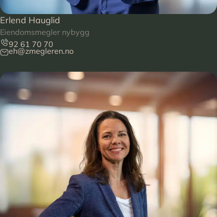
Erlend Hauglid
Eiendomsmegler nybygg
92 61 70 70
eh@zmegleren.no