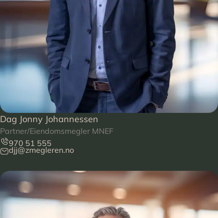
Dag Jonny Johannessen
Partner/Eiendomsmegler MNEF
970 51 555
djj@zmegleren.no