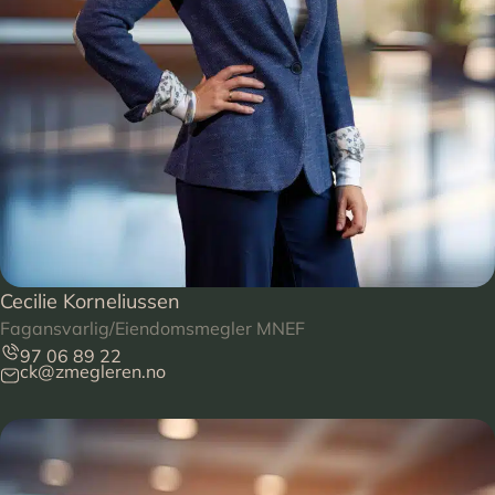
Cecilie Korneliussen
Fagansvarlig/Eiendomsmegler MNEF
97 06 89 22
ck@zmegleren.no