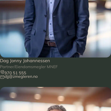
Dag Jonny Johannessen
Partner/Eiendomsmegler MNEF
970 51 555
djj@zmegleren.no