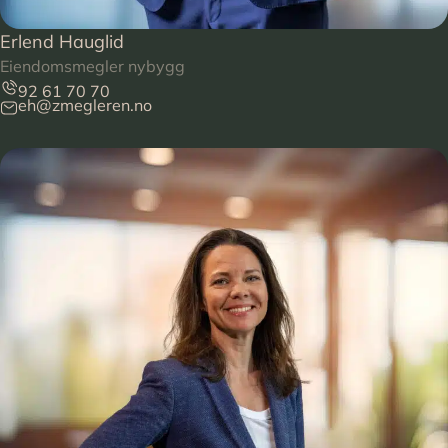
Erlend Hauglid
Eiendomsmegler nybygg
92 61 70 70
eh@zmegleren.no