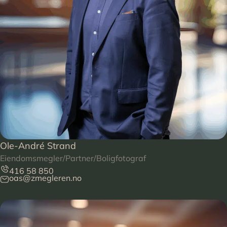
Ole-André Strand
Eiendomsmegler/Partner/Boligfotograf
416 58 850
oas@zmegleren.no