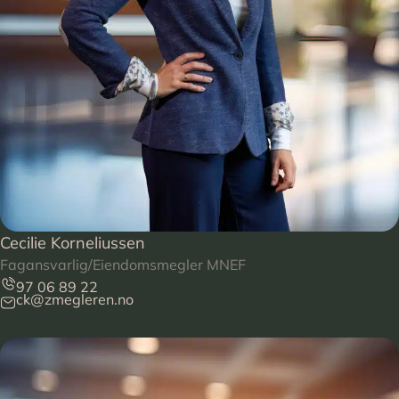
Cecilie Korneliussen
Fagansvarlig/Eiendomsmegler MNEF
97 06 89 22
ck@zmegleren.no