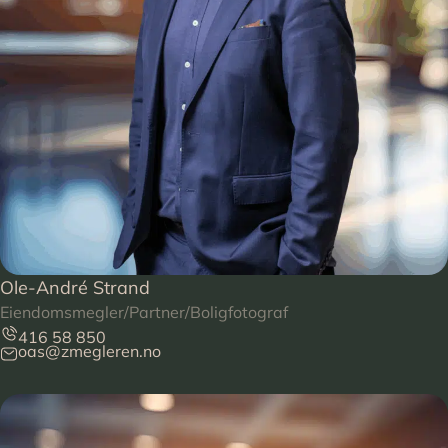
Ole-André Strand
Eiendomsmegler/Partner/Boligfotograf
416 58 850
oas@zmegleren.no