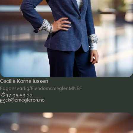
Cecilie Korneliussen
Fagansvarlig/Eiendomsmegler MNEF
97 06 89 22
ck@zmegleren.no