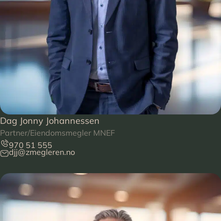
Dag Jonny Johannessen
Partner/Eiendomsmegler MNEF
970 51 555
djj@zmegleren.no