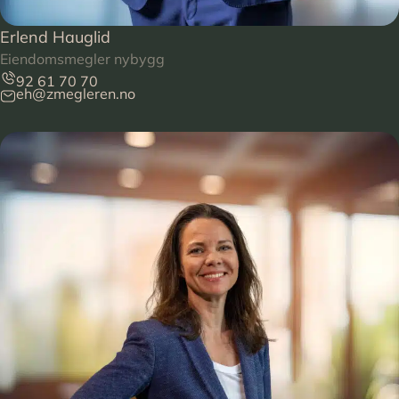
Erlend Hauglid
Eiendomsmegler nybygg
92 61 70 70
eh@zmegleren.no