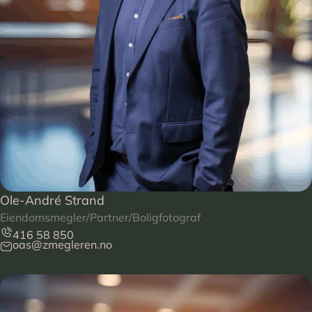
Ole-André Strand
Eiendomsmegler/Partner/Boligfotograf
416 58 850
oas@zmegleren.no