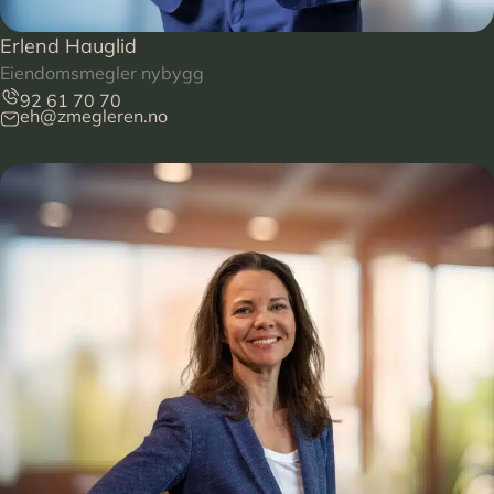
Erlend Hauglid
Eiendomsmegler nybygg
92 61 70 70
eh@zmegleren.no