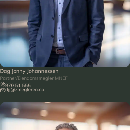
Dag Jonny Johannessen
Partner/Eiendomsmegler MNEF
970 51 555
djj@zmegleren.no