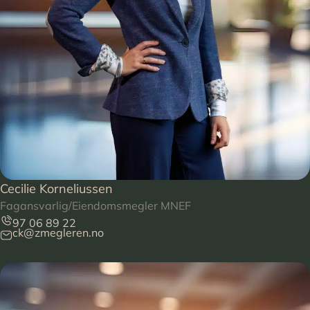
Cecilie Korneliussen
Fagansvarlig/Eiendomsmegler MNEF
97 06 89 22
ck@zmegleren.no