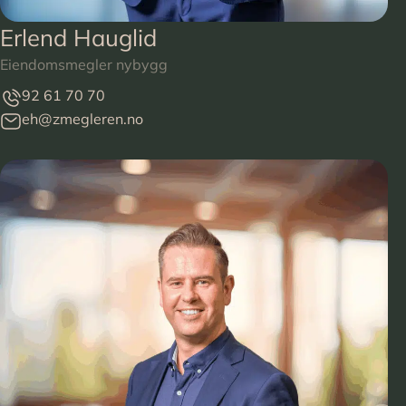
Erlend Hauglid
Eiendomsmegler nybygg
92 61 70 70
eh@zmegleren.no