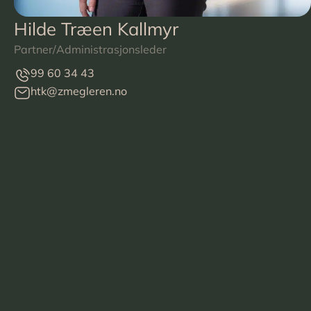
Hilde Træen Kallmyr
Partner/Administrasjonsleder
99 60 34 43
htk@zmegleren.no