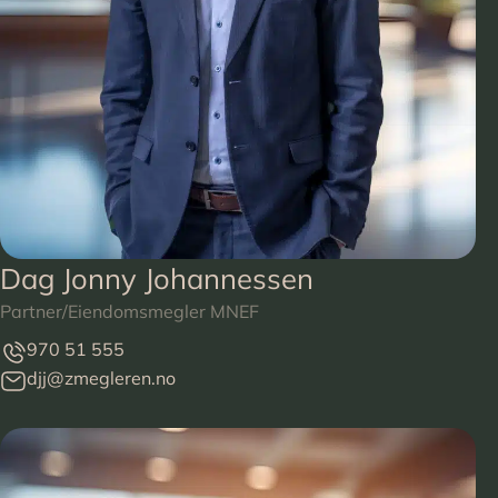
Dag Jonny Johannessen
Partner/Eiendomsmegler MNEF
970 51 555
djj@zmegleren.no