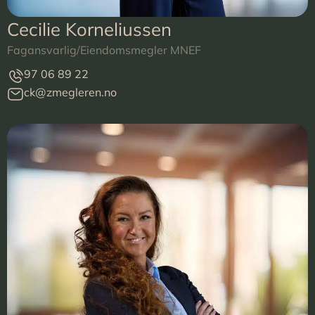
Cecilie Korneliussen
Fagansvarlig/Eiendomsmegler MNEF
97 06 89 22
ck@zmegleren.no