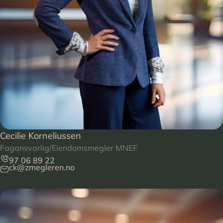
Cecilie Korneliussen
Fagansvarlig/Eiendomsmegler MNEF
97 06 89 22
ck@zmegleren.no