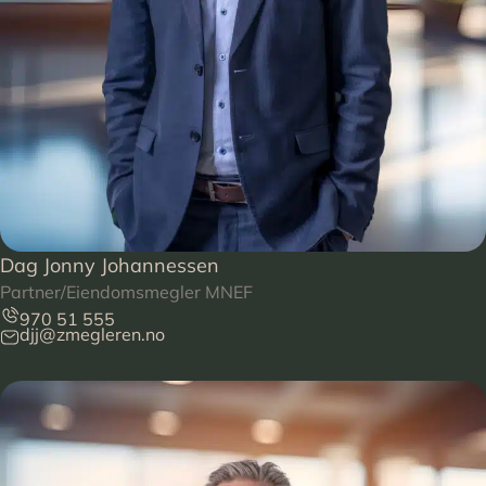
Dag Jonny Johannessen
Partner/Eiendomsmegler MNEF
970 51 555
djj@zmegleren.no