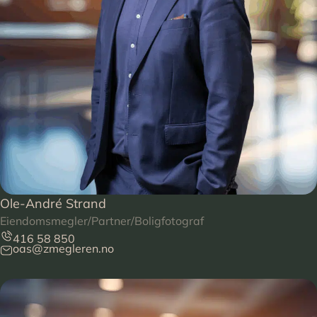
Ole-André Strand
Eiendomsmegler/Partner/Boligfotograf
416 58 850
oas@zmegleren.no