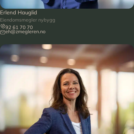
Erlend Hauglid
Eiendomsmegler nybygg
92 61 70 70
eh@zmegleren.no