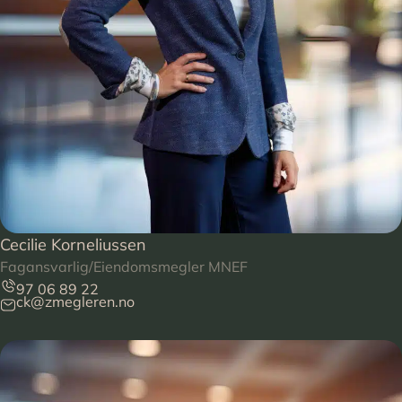
Cecilie Korneliussen
Fagansvarlig/Eiendomsmegler MNEF
97 06 89 22
ck@zmegleren.no