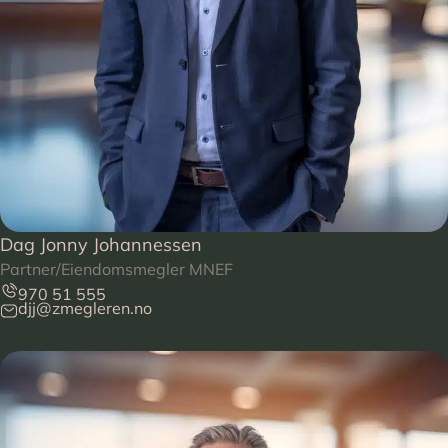
Dag Jonny Johannessen
Partner/Eiendomsmegler MNEF
970 51 555
djj@zmegleren.no