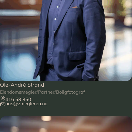
Ole-André Strand
Eiendomsmegler/Partner/Boligfotograf
416 58 850
oas@zmegleren.no