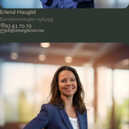
Erlend Hauglid
Eiendomsmegler nybygg
92 61 70 70
eh@zmegleren.no