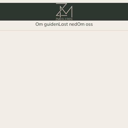
Om guiden
Last ned
Om oss