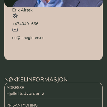
Erik Alræk
+4740401666
ea@zmegleren.no
NØKKELINFORMASJON
ADRESSE
Hjellestadvarden 2
PRISANTYDNING