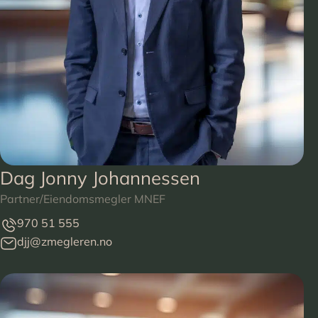
Dag Jonny Johannessen
Partner/Eiendomsmegler MNEF
970 51 555
djj@zmegleren.no