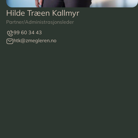
Hilde Træen Kallmyr
Partner/Administrasjonsleder
99 60 34 43
htk@zmegleren.no