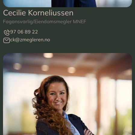
Cecilie Korneliussen
Fagansvarlig/Eiendomsmegler MNEF
97 06 89 22
ck@zmegleren.no