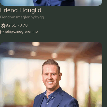
Erlend Hauglid
Eiendomsmegler nybygg
92 61 70 70
eh@zmegleren.no