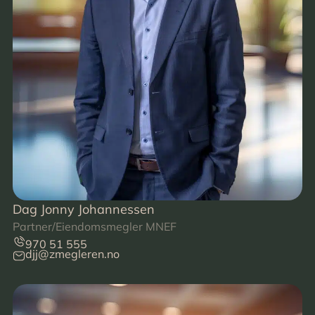
Dag Jonny Johannessen
Partner/Eiendomsmegler MNEF
970 51 555
djj@zmegleren.no